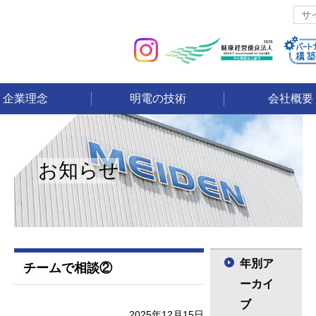
企業理念
明電の技術
会社概要
お知らせ
年別ア
チームで相談②
ーカイ
ブ
2025年12月15日